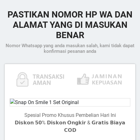
PASTIKAN NOMOR HP WA DAN
ALAMAT YANG DI MASUKAN
BENAR
Nomor Whatsapp yang anda masukan salah, kami tidak dapat
konfirmasi pesanan anda
Spesial Promo Khusus Pembelian Hari Ini
𝗗𝗶𝘀𝗸𝗼𝗻 𝟱𝟬% 𝗗𝗶𝘀𝗸𝗼𝗻 𝗢𝗻𝗴𝗸𝗶𝗿 & 𝗚𝗿𝗮𝘁𝗶𝘀 𝗕𝗶𝗮𝘆𝗮
𝗖𝗢𝗗